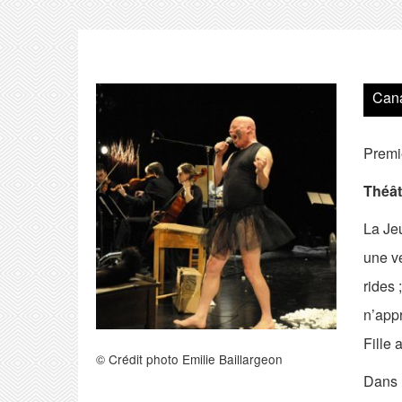
Can
Premi
Théât
La Jeu
une vé
rides 
n’appr
Fille 
© Crédit photo Emilie Baillargeon
Dans u