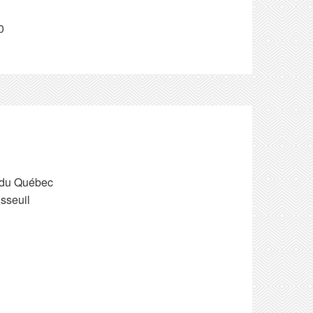
0
s du Québec
sseuil