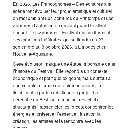
En 2026, Les Francophonies – Des écritures à la
scène font évoluer leur projet artistique et culturel
Archives
en rassemblant Les Zébrures du Printemps et Les
Zébrures d’automne en un seul grand Festival
MAISON DES AUTEURS·RICES
annuel : Les Zébrures – Festival des écritures et
Présentation
des créations théâtrales, qui se tiendra du 23
septembre au 3 octobre 2026, à Limoges et en
Les résidences
Nouvelle-Aquitaine.
Cette évolution marque une étape importante dans
Prix littéraires
l’histoire du Festival. Elle répond à un contexte
économique et politique exigeant, mais surtout à
Auteurs en résidence
une volonté affirmée de renforcer le sens, la
ACTIONS CULTURELLES
lisibilité et la portée artistique du projet. La
pérennité du Festival repose sur des choix
Les actions
structurants : rassembler les forces, concentrer les
énergies et préserver l’essentiel, à savoir la
PÔLE DOCUMENTAIRE
création, les artistes et la rencontre avec les