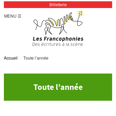
Billetterie
LES ZÉBRURES
MENU ☰
Programmation/Calendrier
Actualités
Accès
Presse
Accueil
Toute l’année
Tarifs
Archives
Toute l’année
TOUTE L’ANNÉE
Programmation/calendrier
Espace Presse