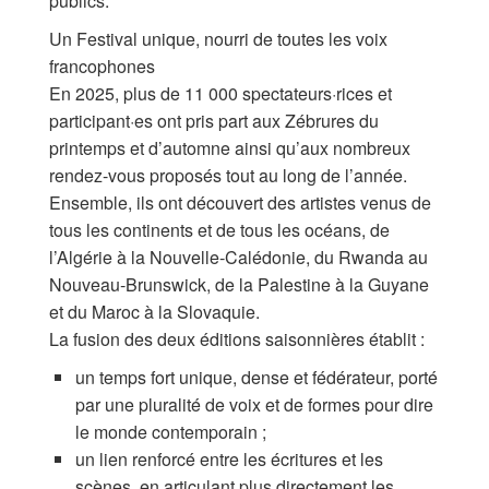
publics.
Les Zébrures d’automne
Un Festival unique, nourri de toutes les voix
Les Zébrures du printemps
francophones
En 2025, plus de 11 000 spectateurs·rices et
Maison des auteurs·rices
participant·es ont pris part aux Zébrures du
printemps et d’automne ainsi qu’aux nombreux
Archives numériques
rendez-vous proposés tout au long de l’année.
Ensemble, ils ont découvert des artistes venus de
PROJET ARTISTIQUE
tous les continents et de tous les océans, de
l’Algérie à la Nouvelle‑Calédonie, du Rwanda au
Équipe
Nouveau‑Brunswick, de la Palestine à la Guyane
et du Maroc à la Slovaquie.
le Pole Francophone à Limoges
La fusion des deux éditions saisonnières établit :
Missions
un temps fort unique, dense et fédérateur, porté
par une pluralité de voix et de formes pour dire
le monde contemporain ;
un lien renforcé entre les écritures et les
scènes, en articulant plus directement les