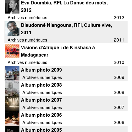
Eva Doumbia, RFI, La Danse des mots,
Les Zébrures d’automne
2012
Les Zébrures du printemps
2012
Archives numériques
Dieudonné Niangouna, RFI, Culture vive,
Maison des auteurs·rices
2011
2011
Archives numériques
Archives numériques
Visions d’Afrique : de Kinshasa à
Madagascar
PROJET ARTISTIQUE
2010
Archives numériques
Album photo 2009
Équipe
2009
Archives numériques
le Pole Francophone à Limoges
Album photo 2008
2008
Archives numériques
Missions
Album photo 2007
2007
Archives numériques
Album photo 2006
2006
Archives numériques
Album photo 2005