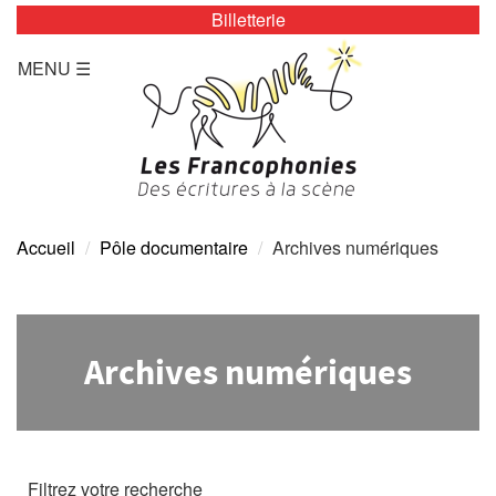
Billetterie
LES ZÉBRURES
MENU ☰
Programmation/Calendrier
Actualités
Accès
Presse
Accueil
Pôle documentaire
Archives numériques
Tarifs
Archives
Archives numériques
TOUTE L’ANNÉE
Programmation/calendrier
Filtrez votre recherche
Espace Presse