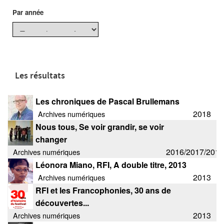
Par année
Archives
MAISON DES AUTEURS·RICES
Présentation
Les résultats
Les résidences
Les chroniques de Pascal Brullemans
2018
Prix littéraires
Archives numériques
Nous tous, Se voir grandir, se voir
Auteurs en résidence
changer
2016/2017/2018
Archives numériques
ACTIONS CULTURELLES
Léonora Miano, RFI, A double titre, 2013
2013
Archives numériques
Les actions
RFI et les Francophonies, 30 ans de
découvertes...
PÔLE DOCUMENTAIRE
2013
Archives numériques