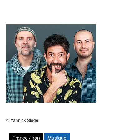
Archives
MAISON DES AUTEURS·RICES
Présentation
Les résidences
Prix littéraires
Auteurs en résidence
ACTIONS CULTURELLES
Les actions
© Yannick Siegel
PÔLE DOCUMENTAIRE
France / Iran
Musique