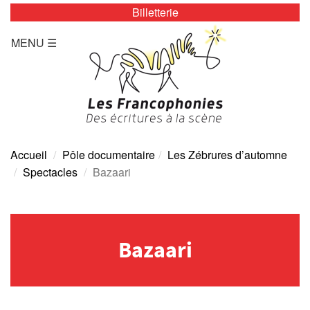
Billetterie
LES ZÉBRURES
MENU ☰
Programmation/Calendrier
Actualités
Accès
Presse
Accueil
Pôle documentaire
Les Zébrures d’automne
Spectacles
Bazaari
Tarifs
Archives
Bazaari
TOUTE L’ANNÉE
Programmation/calendrier
Espace Presse