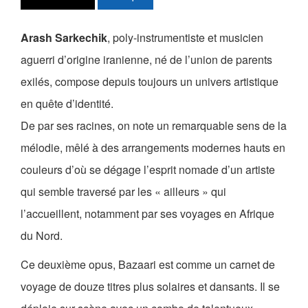
Les Zébrures d’automne
Arash Sarkechik
, poly-instrumentiste et musicien
Les Zébrures du printemps
aguerri d’origine iranienne, né de l’union de parents
Maison des auteurs·rices
exilés, compose depuis toujours un univers artistique
Archives numériques
en quête d’identité.
De par ses racines, on note un remarquable sens de la
PROJET ARTISTIQUE
mélodie, mêlé à des arrangements modernes hauts en
Équipe
couleurs d’où se dégage l’esprit nomade d’un artiste
qui semble traversé par les « ailleurs » qui
le Pole Francophone à Limoges
l’accueillent, notamment par ses voyages en Afrique
Missions
du Nord.
Ce deuxième opus, Bazaari est comme un carnet de
voyage de douze titres plus solaires et dansants. Il se