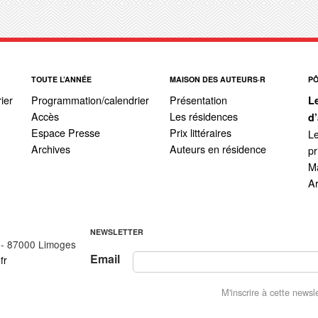
TOUTE L’ANNÉE
MAISON DES AUTEURS·R
P
ier
Programmation/calendrier
Présentation
L
Accès
Les résidences
d
Espace Presse
Prix littéraires
Le
Archives
Auteurs en résidence
pr
Ma
A
NEWSLETTER
 - 87000 Limoges
Email
fr