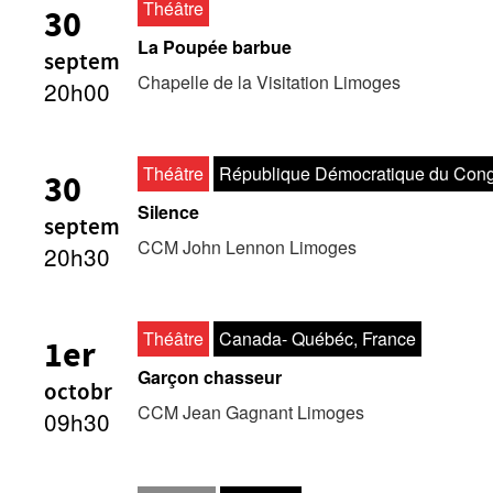
Théâtre
30
La Poupée barbue
septem
Chapelle de la Visitation Limoges
20h00
Théâtre
République Démocratique du Cong
30
Silence
septem
CCM John Lennon Limoges
20h30
Théâtre
Canada- Québéc, France
1er
Garçon chasseur
octobr
CCM Jean Gagnant Limoges
09h30