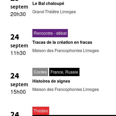
Les Zébrures d’automne
Le Bal chaloupé
septem
Grand-Théâtre Limoges
20h30
Les Zébrures du printemps
Maison des auteurs·rices
Rencontre - débat
24
Archives numériques
Tracas de la création en fracas
septem
PROJET ARTISTIQUE
Maison des Francophonies Limoges
11h30
Équipe
Contes
France, Russie
24
le Pole Francophone à Limoges
Histoires de signes
septem
Missions
Maison des Francophonies Limoges
15h00
Théâtre
24