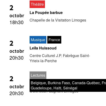
Théâtre
2
La Poupée barbue
octobr
Chapelle de la Visitation Limoges
18h30
Musique
France
2
Leïla Huissoud
octobr
Centre Culturel J.P. Fabrègue Saint-
20h30
Yrieix-la-Perche
Lectures
2
Belgique, Burkina Faso, Canada-Québec, Fr
Un infime bruit du monde
octobr
Guadeloupe, Haïti, Sénégal
CCM Jean Gagnant Limoges
20h30