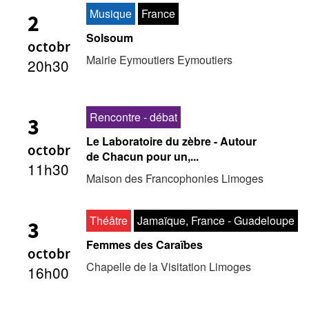
Musique
France
2
Solsoum
octobr
Mairie Eymoutiers Eymoutiers
20h30
Rencontre - débat
3
Le Laboratoire du zèbre - Autour
octobr
de Chacun pour un,...
11h30
Maison des Francophonies Limoges
Théâtre
Jamaïque, France - Guadeloupe
3
Femmes des Caraïbes
octobr
Chapelle de la Visitation Limoges
16h00