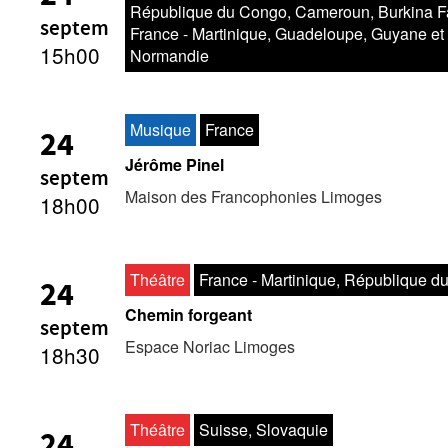
République du Congo, Cameroun, Burkina F
Le Silence des tabous
septem
France - Martinique, Guadeloupe, Guyane et
Jean Moulin - MAD Limoges
15h00
Normandie
Musique
France
24
Jérôme Pinel
septem
Maison des Francophonies Limoges
18h00
Théâtre
France - Martinique, République 
24
Chemin forgeant
septem
Espace Noriac Limoges
18h30
Théâtre
Suisse, Slovaquie
24