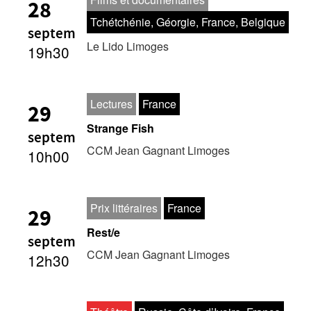
28
Tchétchénie, Géorgie, France, Belgique
Imago
septem
Le Lido Limoges
19h30
Lectures
France
29
Strange Fish
septem
CCM Jean Gagnant Limoges
10h00
Prix littéraires
France
29
Rest/e
septem
CCM Jean Gagnant Limoges
12h30