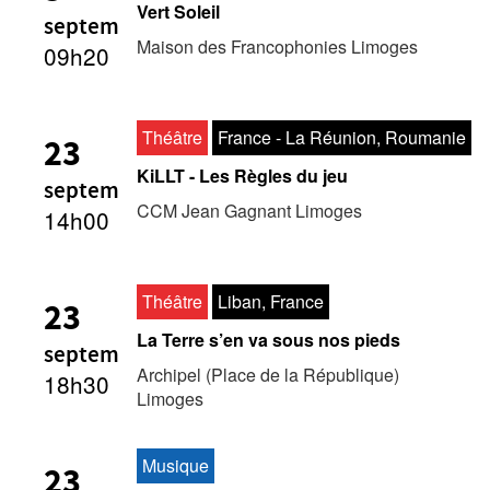
Vert Soleil
septem
Maison des Francophonies Limoges
Archives
09h20
MAISON DES AUTEURS·RICES
Théâtre
France - La Réunion, Roumanie
23
Présentation
KiLLT - Les Règles du jeu
septem
Les résidences
CCM Jean Gagnant Limoges
14h00
Prix littéraires
Auteurs en résidence
Théâtre
Liban, France
23
La Terre s’en va sous nos pieds
ACTIONS CULTURELLES
septem
Archipel (Place de la République)
18h30
Limoges
Les actions
PÔLE DOCUMENTAIRE
Musique
23