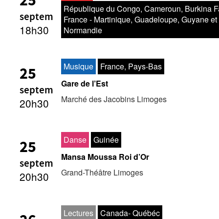
25
République du Congo, Cameroun, Burkina F
Le Silence des tabous
septem
France - Martinique, Guadeloupe, Guyane et
Jean Moulin - MAD Limoges
18h30
Normandie
Musique
France, Pays-Bas
25
Gare de l’Est
septem
Marché des Jacobins Limoges
20h30
Danse
Guinée
25
Mansa Moussa Roi d’Or
septem
Grand-Théâtre Limoges
20h30
Lectures
Canada- Québéc