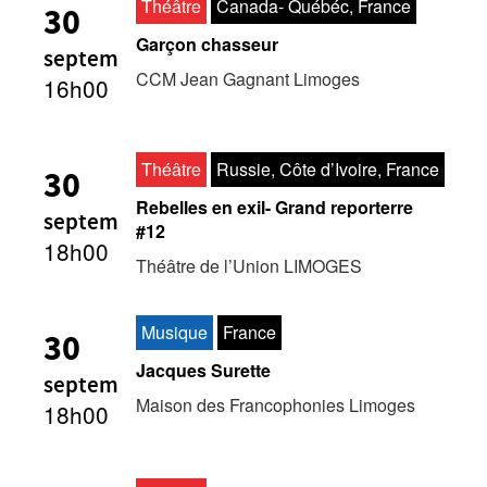
Théâtre
Canada- Québéc, France
30
Garçon chasseur
septem
CCM Jean Gagnant Limoges
16h00
Théâtre
Russie, Côte d’Ivoire, France
30
Rebelles en exil- Grand reporterre
septem
#12
18h00
Théâtre de l’Union LIMOGES
Musique
France
30
Jacques Surette
septem
Maison des Francophonies Limoges
18h00