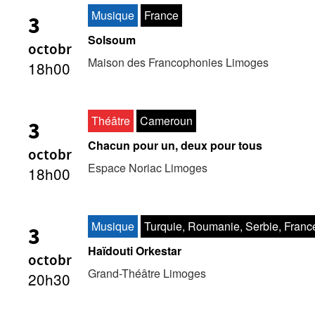
Musique
France
3
Solsoum
octobr
Maison des Francophonies Limoges
18h00
Théâtre
Cameroun
3
Chacun pour un, deux pour tous
octobr
Espace Noriac Limoges
18h00
Musique
Turquie, Roumanie, Serbie, Franc
3
Haïdouti Orkestar
octobr
Grand-Théâtre Limoges
20h30