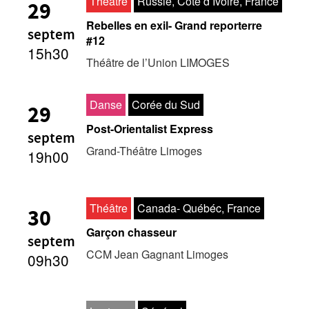
Théâtre
Russie, Côte d’Ivoire, France
29
Rebelles en exil- Grand reporterre
septem
#12
15h30
Théâtre de l’Union LIMOGES
Danse
Corée du Sud
29
Post-Orientalist Express
septem
Grand-Théâtre Limoges
19h00
Théâtre
Canada- Québéc, France
30
Garçon chasseur
septem
CCM Jean Gagnant Limoges
09h30