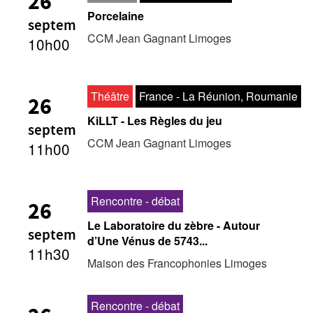
26
Porcelaine
septem
CCM Jean Gagnant Limoges
10h00
Théâtre
France - La Réunion, Roumanie
26
KiLLT - Les Règles du jeu
septem
CCM Jean Gagnant Limoges
11h00
Rencontre - débat
26
Le Laboratoire du zèbre - Autour
septem
d’Une Vénus de 5743...
11h30
Maison des Francophonies Limoges
Rencontre - débat