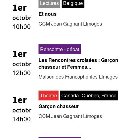
Lectures
Belgique
1er
Et nous
octobr
CCM Jean Gagnant Limoges
10h00
Rencontre - débat
1er
Les Rencontres croisées : Garçon
octobr
chasseur et Femmes...
12h00
Maison des Francophonies Limoges
Théâtre
Canada- Québéc, France
1er
Garçon chasseur
octobr
CCM Jean Gagnant Limoges
14h00