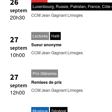
26
Luxenbourg, Russie, Pakistan, France, Côte d
L’Enfant-soldat née Musique
septem
CCM Jean Gagnant Limoges
20h30
Lectures
Haïti
27
Sueur anonyme
septem
CCM Jean Gagnant Limoges
10h00
Prix littéraires
27
Remises de prix
septem
CCM Jean Gagnant Limoges
12h00
Musique
Sénégal