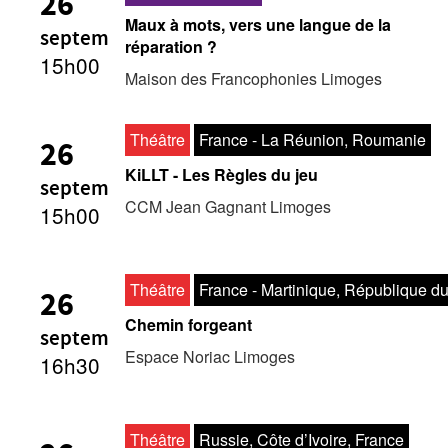
26
Maux à mots, vers une langue de la
septem
réparation ?
15h00
Maison des Francophonies Limoges
Théâtre
France - La Réunion, Roumanie
26
KiLLT - Les Règles du jeu
septem
CCM Jean Gagnant Limoges
15h00
Théâtre
France - Martinique, République 
26
Chemin forgeant
septem
Espace Noriac Limoges
16h30
Théâtre
Russie, Côte d’Ivoire, France