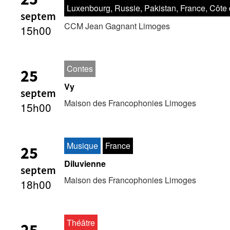
Luxenbourg, Russie, Pakistan, France, Côte d
L’Enfant-soldat née Musique
septem
CCM Jean Gagnant Limoges
15h00
Contes
25
Vy
septem
Maison des Francophonies Limoges
15h00
Musique
France
25
Diluvienne
septem
Maison des Francophonies Limoges
18h00
Théâtre