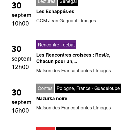
Lectures
Sénégal
30
Les Échappés·es
septem
CCM Jean Gagnant Limoges
10h00
Rencontre - débat
30
Les Rencontres croisées : Rest/e,
septem
Chacun pour un,...
12h00
Maison des Francophonies Limoges
Contes
Pologne, France - Guadeloupe
30
Mazurka noire
septem
Maison des Francophonies Limoges
15h00