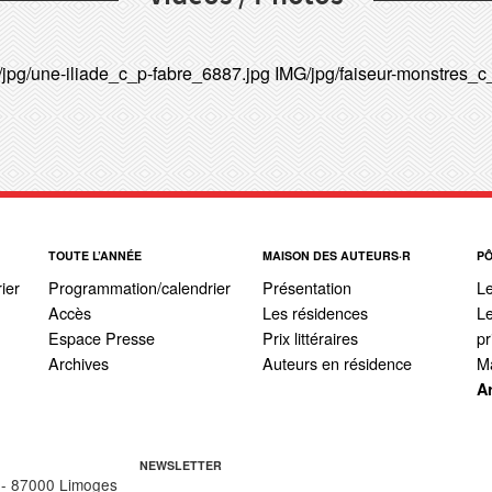
jpg/une-iliade_c_p-fabre_6887.jpg
IMG/jpg/faiseur-monstres_c
TOUTE L’ANNÉE
MAISON DES AUTEURS·R
P
ier
Programmation/calendrier
Présentation
L
Accès
Les résidences
Le
Espace Presse
Prix littéraires
pr
Archives
Auteurs en résidence
Ma
A
NEWSLETTER
 - 87000 Limoges