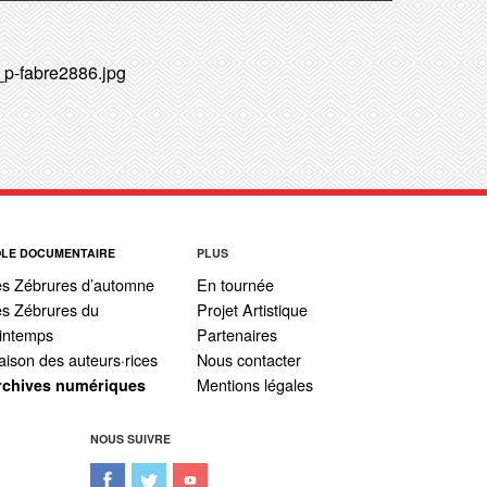
_p-fabre2886.jpg
ÔLE DOCUMENTAIRE
PLUS
es Zébrures d’automne
En tournée
s Zébrures du
Projet Artistique
intemps
Partenaires
ison des auteurs·rices
Nous contacter
Mentions légales
rchives numériques
NOUS SUIVRE