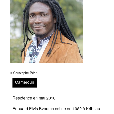
Archives
MAISON DES AUTEURS·RICES
Présentation
Les résidences
Prix littéraires
Auteurs en résidence
© Christophe Péan
ACTIONS CULTURELLES
Cameroun
Les actions
Résidence en mai 2018
PÔLE DOCUMENTAIRE
Edouard Elvis Bvouma est né en 1982 à Kribi au