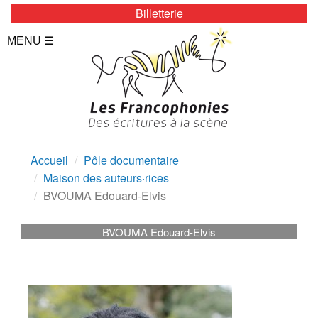
Billetterie
LES ZÉBRURES
MENU ☰
Programmation/Calendrier
Actualités
Accès
Presse
Accueil
Pôle documentaire
Maison des auteurs·rices
Tarifs
BVOUMA Edouard-Elvis
Archives
BVOUMA Edouard-Elvis
TOUTE L’ANNÉE
Programmation/calendrier
Espace Presse