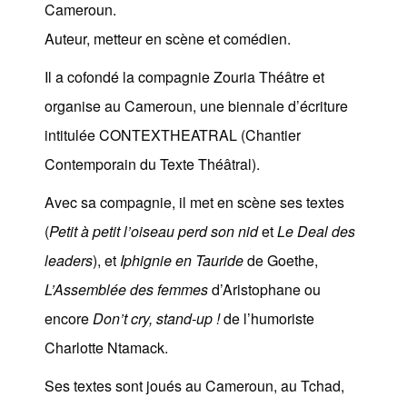
Les Zébrures d’automne
Cameroun.
Auteur, metteur en scène et comédien.
Les Zébrures du printemps
Il a cofondé la compagnie Zouria Théâtre et
Maison des auteurs·rices
organise au Cameroun, une biennale d’écriture
Archives numériques
intitulée CONTEXTHEATRAL (Chantier
Contemporain du Texte Théâtral).
PROJET ARTISTIQUE
Avec sa compagnie, il met en scène ses textes
Équipe
(
Petit à petit l’oiseau perd son nid
et
Le Deal des
le Pole Francophone à Limoges
leaders
), et
Iphignie en Tauride
de Goethe,
L’Assemblée des femmes
d’Aristophane ou
Missions
encore
Don’t cry, stand-up !
de l’humoriste
Charlotte Ntamack.
Ses textes sont joués au Cameroun, au Tchad,