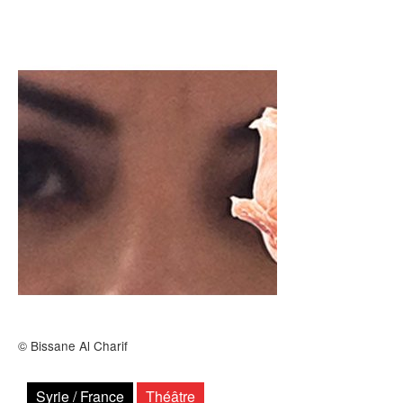
Archives
MAISON DES AUTEURS·RICES
Présentation
Les résidences
Prix littéraires
Auteurs en résidence
ACTIONS CULTURELLES
Les actions
© Bissane Al Charif
PÔLE DOCUMENTAIRE
Syrie / France
Théâtre