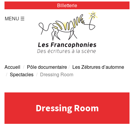
Billetterie
LES ZÉBRURES
MENU ☰
Programmation/Calendrier
Actualités
Accès
Presse
Accueil
Pôle documentaire
Les Zébrures d’automne
Spectacles
Dressing Room
Tarifs
Archives
Dressing Room
TOUTE L’ANNÉE
Programmation/calendrier
Espace Presse