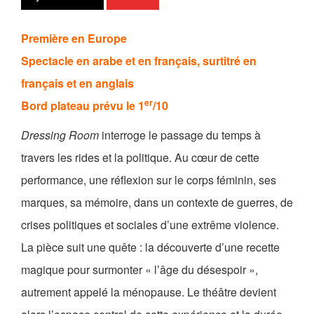
Les Zébrures d’automne
Première en Europe
Les Zébrures du printemps
Spectacle en arabe et en français, surtitré en
Maison des auteurs·rices
français et en anglais
Archives numériques
er
Bord plateau prévu le 1
/10
Dressing Room
interroge le passage du temps à
PROJET ARTISTIQUE
travers les rides et la politique. Au cœur de cette
Équipe
performance, une réflexion sur le corps féminin, ses
le Pole Francophone à Limoges
marques, sa mémoire, dans un contexte de guerres, de
crises politiques et sociales d’une extrême violence.
Missions
La pièce suit une quête : la découverte d’une recette
magique pour surmonter « l’âge du désespoir »,
autrement appelé la ménopause. Le théâtre devient