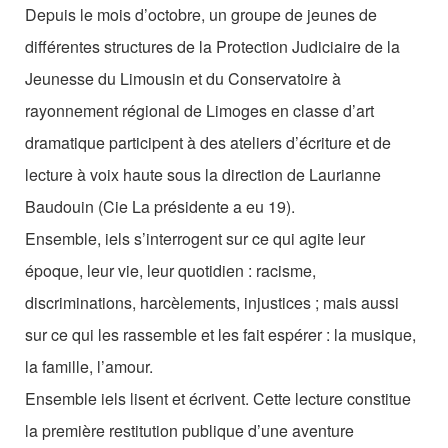
Les Zébrures d’automne
Depuis le mois d’octobre, un groupe de jeunes de
différentes structures de la Protection Judiciaire de la
Les Zébrures du printemps
Jeunesse du Limousin et du Conservatoire à
Maison des auteurs·rices
rayonnement régional de Limoges en classe d’art
dramatique participent à des ateliers d’écriture et de
Archives numériques
lecture à voix haute sous la direction de Laurianne
PROJET ARTISTIQUE
Baudouin (Cie La présidente a eu 19).
Ensemble, iels s’interrogent sur ce qui agite leur
Équipe
époque, leur vie, leur quotidien : racisme,
le Pole Francophone à Limoges
discriminations, harcèlements, injustices ; mais aussi
Missions
sur ce qui les rassemble et les fait espérer : la musique,
la famille, l’amour.
Ensemble iels lisent et écrivent. Cette lecture constitue
la première restitution publique d’une aventure