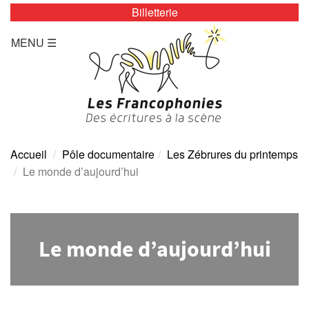
Billetterie
LES ZÉBRURES
MENU ☰
Programmation/Calendrier
Actualités
Accès
Presse
Accueil
Pôle documentaire
Les Zébrures du printemps
Le monde d’aujourd’hui
Tarifs
Archives
Le monde d’aujourd’hui
TOUTE L’ANNÉE
Programmation/calendrier
Espace Presse