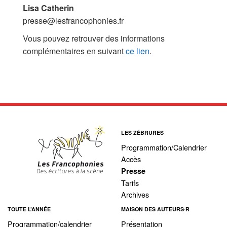
Les Zébrures d’automne
Lisa Catherin
presse@lesfrancophonies.fr
Les Zébrures du printemps
Vous pouvez retrouver des informations
complémentaires en suivant
ce lien
.
Maison des auteurs·rices
Archives numériques
PROJET ARTISTIQUE
Équipe
LES ZÉBRURES
le Pole Francophone à Limoges
Programmation/Calendrier
Accès
Missions
Presse
Tarifs
Archives
TOUTE L’ANNÉE
MAISON DES AUTEURS·R
Programmation/calendrier
Présentation