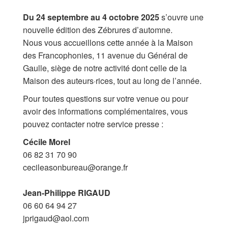
Du 24 septembre au 4 octobre 2025
s’ouvre une
Archives
nouvelle édition des Zébrures d’automne.
Nous vous accueillons cette année à la Maison
MAISON DES AUTEURS·RICES
des Francophonies, 11 avenue du Général de
Gaulle, siège de notre activité dont celle de la
Présentation
Maison des auteurs·rices, tout au long de l’année.
Les résidences
Pour toutes questions sur votre venue ou pour
avoir des informations complémentaires, vous
Prix littéraires
pouvez contacter notre service presse :
Auteurs en résidence
Cécile Morel
06 82 31 70 90
ACTIONS CULTURELLES
cecileasonbureau@orange.fr
Les actions
Jean-Philippe RIGAUD
06 60 64 94 27
PÔLE DOCUMENTAIRE
jprigaud@aol.com