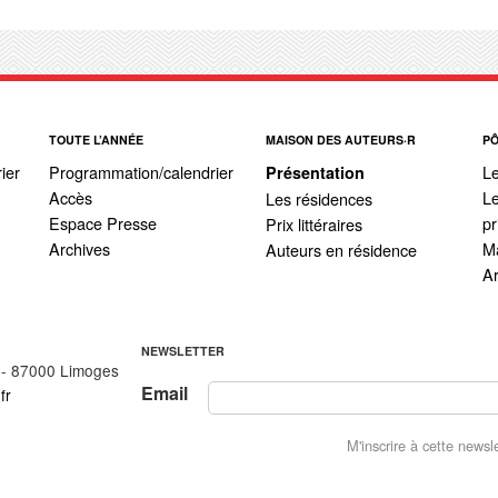
TOUTE L’ANNÉE
MAISON DES AUTEURS·R
P
ier
Programmation/calendrier
L
Présentation
Accès
Le
Les résidences
Espace Presse
pr
Prix littéraires
Archives
Ma
Auteurs en résidence
A
NEWSLETTER
 - 87000 Limoges
Email
fr