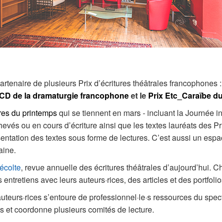
rtenaire de plusieurs Prix d’écritures théâtrales francophones 
CD de la dramaturgie francophone
et le
Prix Etc_Caraïbe d
res du printemps
qui se tiennent en mars - incluant la Journée i
evés ou en cours d’écriture ainsi que les textes lauréats des Pri
entation des textes sous forme de lectures. C’est aussi un espac
aine.
écolte
, revue annuelle des écritures théâtrales d’aujourd’hui. 
entretiens avec leurs auteurs·rices, des articles et des portfolios 
uteurs·rices s’entoure de professionnel·le·s ressources du spect
s et coordonne plusieurs comités de lecture.