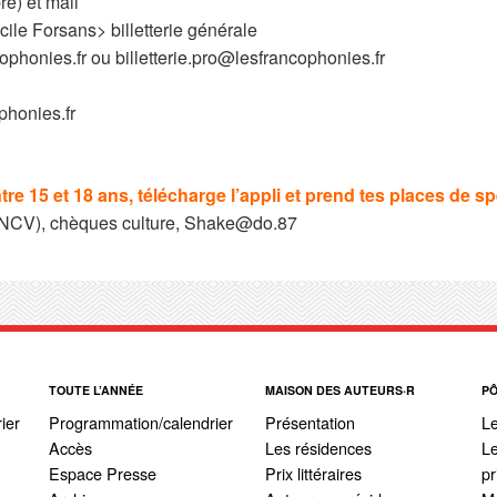
re) et mail
ucile Forsans> billetterie générale
ophonies.fr ou billetterie.pro@lesfrancophonies.fr
phonies.fr
re 15 et 18 ans, télécharge l’appli et prend tes places de sp
NCV), chèques culture, Shake@do.87
TOUTE L’ANNÉE
MAISON DES AUTEURS·R
P
ier
Programmation/calendrier
Présentation
L
Accès
Les résidences
Le
Espace Presse
Prix littéraires
pr