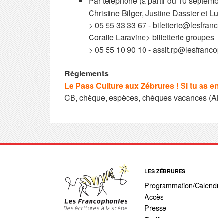
Par téléphone (à partir du 10 septemb
Christine Bilger, Justine Dassier et L
> 05 55 33 33 67 - biletterie@lesfranc
Coralie Laravine> billetterie groupes
> 05 55 10 90 10 - assit.rp@lesfranco
Règlements
Le Pass Culture aux Zébrures ! Si tu as ent
CB, chèque, espèces, chèques vacances (A
LES ZÉBRURES
Programmation/Calendr
Accès
Presse