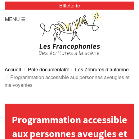
Billetterie
LES ZÉBRURES
MENU ☰
Programmation/Calendrier
Actualités
Accès
Presse
Accueil
Pôle documentaire
Les Zébrures d’automne
Programmation accessible aux personnes aveugles et
Tarifs
malvoyantes
Archives
TOUTE L’ANNÉE
Programmation accessible
Programmation/calendrier
aux personnes aveugles et
Espace Presse