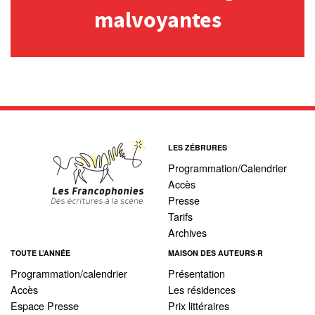
malvoyantes
Archives
MAISON DES AUTEURS·RICES
Présentation
Les résidences
LES ZÉBRURES
Prix littéraires
Programmation/Calendrier
Accès
Auteurs en résidence
Presse
Tarifs
ACTIONS CULTURELLES
Archives
TOUTE L’ANNÉE
MAISON DES AUTEURS·R
Les actions
Programmation/calendrier
Présentation
PÔLE DOCUMENTAIRE
Accès
Les résidences
Espace Presse
Prix littéraires