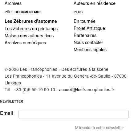
Les Zébrures d’automne
Archives
Auteurs en résidence
PÔLE DOCUMENTAIRE
PLUS
Les Zébrures du printemps
En tournée
Les Zébrures d’automne
Projet Artistique
Les Zébrures du printemps
Maison des auteurs·rices
Partenaires
Maison des auteurs·rices
Nous contacter
Archives numériques
Archives numériques
Mentions légales
PROJET ARTISTIQUE
© 2026 Les Francophonies - Des écritures à la scène
Équipe
Les Francophonies - 11 avenue du Général-de-Gaulle - 87000
Limoges
le Pole Francophone à Limoges
Tél : +33 (0)5 55 10 90 10 -
accueil@lesfrancophonies.fr
NEWSLETTER
Missions
Email