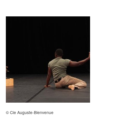
Archives
MAISON DES AUTEURS·RICES
Présentation
Les résidences
Prix littéraires
Auteurs en résidence
ACTIONS CULTURELLES
Les actions
© Cie Auguste-Bienvenue
PÔLE DOCUMENTAIRE