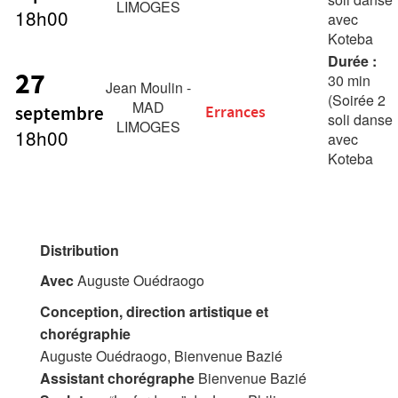
LIMOGES
18h00
avec
Koteba
d’une
Durée :
27
durée de
30 min
Jean Moulin -
45 min)
(Soirée 2
MAD
septembre
Errances
soli danse
LIMOGES
18h00
avec
Koteba
d’une
durée de
45 min)
Distribution
Avec
Auguste Ouédraogo
Conception, direction artistique et
chorégraphie
Auguste Ouédraogo, Bienvenue Bazié
Assistant chorégraphe
Bienvenue Bazié