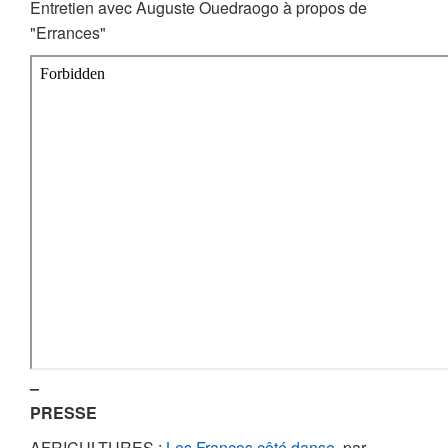
Entretien avec Auguste Ouedraogo à propos de
"Errances"
–
PRESSE
AFRICULTURES :
Les Francos côté danse
, par