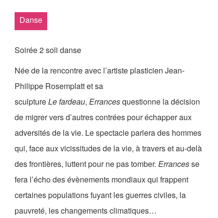
Les Zébrures d’automne
Danse
Les Zébrures du printemps
Maison des auteurs·rices
Soirée 2 soli danse
Née de la rencontre avec l’artiste plasticien Jean-
Archives numériques
Philippe Rosemplatt et sa
PROJET ARTISTIQUE
sculpture
Le fardeau
,
Errances
questionne la décision
Équipe
de migrer vers d’autres contrées pour échapper aux
adversités de la vie. Le spectacle parlera des hommes
le Pole Francophone à Limoges
qui, face aux vicissitudes de la vie, à travers et au-delà
Missions
des frontières, luttent pour ne pas tomber.
Errances
se
fera l’écho des évènements mondiaux qui frappent
certaines populations fuyant les guerres civiles, la
pauvreté, les changements climatiques…