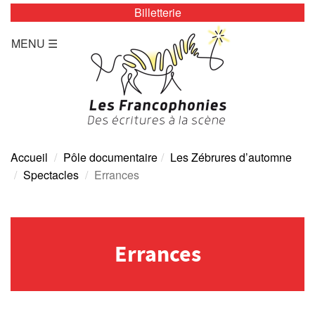
Billetterie
LES ZÉBRURES
MENU ☰
Programmation/Calendrier
Actualités
Accès
Presse
Accueil
Pôle documentaire
Les Zébrures d’automne
Spectacles
Errances
Tarifs
Archives
Errances
TOUTE L’ANNÉE
Programmation/calendrier
Espace Presse