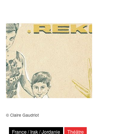
Archives
MAISON DES AUTEURS·RICES
Présentation
Les résidences
Prix littéraires
Auteurs en résidence
ACTIONS CULTURELLES
Les actions
© Claire Gaudriot
PÔLE DOCUMENTAIRE
France / Irak / Jordanie
Théâtre