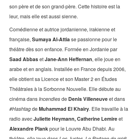
son père et de son grand-père. Cette histoire est la
leur, mais elle est aussi sienne.
Comédienne et autrice jordanienne, irakienne et
française,
Sumaya Al-Attia
se passionne pour le
théâtre dès son enfance. Formée en Jordanie par
Saad Abbas
et
Jane-Ann Heffernan
, elle joue en
arabe et en anglais. Installée en France depuis 2006,
elle obtient sa Licence et son Master 2 en Études
Théâtrales à la Sorbonne Nouvelle. Elle débute au
cinéma dans
Incendies
de
Denis Villeneuve
et dans
#Hashtag
de
Muhammad El Khairy
. Elle travaille à la
radio avec
Juliette Heymann, Catherine Lemire
et
Alexandre Plank
pour le Louvre Abu Dhabi. Au
théâtre, elle joue dans
Les Justes, Le Partage de midi
,