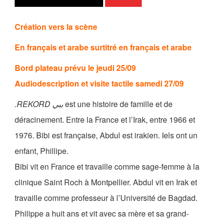
Les Zébrures d’automne
Création vers la scène
Les Zébrures du printemps
En français et arabe surtitré en français et arabe
Maison des auteurs·rices
Bord plateau prévu le jeudi 25/09
Archives numériques
Audiodescription et visite tactile samedi 27/09
PROJET ARTISTIQUE
.REKORD ببي
est une histoire de famille et de
Équipe
déracinement. Entre la France et l’Irak, entre 1966 et
1976. Bibi est française, Abdul est irakien. Iels ont un
le Pole Francophone à Limoges
enfant, Phillipe.
Missions
Bibi vit en France et travaille comme sage-femme à la
clinique Saint Roch à Montpellier. Abdul vit en Irak et
travaille comme professeur à l’Université de Bagdad.
Philippe a huit ans et vit avec sa mère et sa grand-