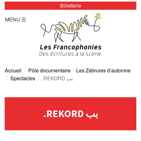
Billetterie
LES ZÉBRURES
MENU ☰
Programmation/Calendrier
Actualités
Accès
Presse
Accueil
Pôle documentaire
Les Zébrures d’automne
Spectacles
.REKORD بب
Tarifs
Archives
.REKORD بب
TOUTE L’ANNÉE
Programmation/calendrier
Espace Presse