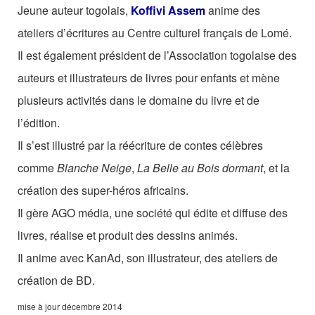
Les Zébrures d’automne
Jeune auteur togolais,
Koffivi Assem
anime des
ateliers d’écritures au Centre culturel français de Lomé.
Les Zébrures du printemps
Il est également président de l’Association togolaise des
Maison des auteurs·rices
auteurs et illustrateurs de livres pour enfants et mène
plusieurs activités dans le domaine du livre et de
Archives numériques
l’édition.
PROJET ARTISTIQUE
Il s’est illustré par la réécriture de contes célèbres
comme
Blanche Neige
,
La Belle au Bois dormant
, et la
Équipe
création des super-héros africains.
le Pole Francophone à Limoges
Il gère AGO média, une société qui édite et diffuse des
Missions
livres, réalise et produit des dessins animés.
Il anime avec KanAd, son illustrateur, des ateliers de
création de BD.
mise à jour décembre 2014