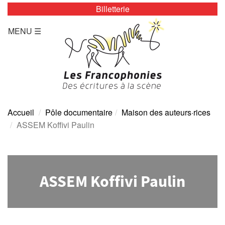
Billetterie
LES ZÉBRURES
MENU ☰
Programmation/Calendrier
Actualités
Accès
Presse
Accueil
Pôle documentaire
Maison des auteurs·rices
ASSEM Koffivi Paulin
Tarifs
Archives
ASSEM Koffivi Paulin
TOUTE L’ANNÉE
Programmation/calendrier
Espace Presse