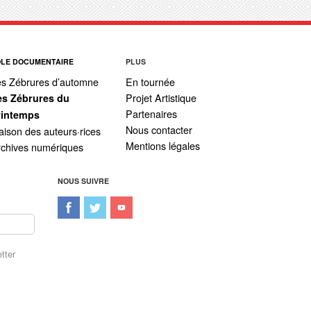
ÔLE DOCUMENTAIRE
PLUS
es Zébrures d’automne
En tournée
Projet Artistique
es Zébrures du
Partenaires
rintemps
Nous contacter
ison des auteurs·rices
Mentions légales
rchives numériques
NOUS SUIVRE