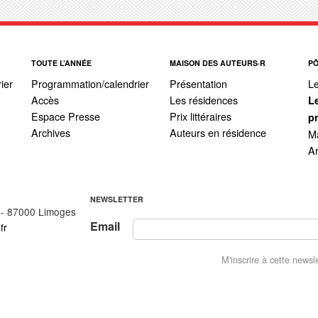
TOUTE L’ANNÉE
MAISON DES AUTEURS·R
P
ier
Programmation/calendrier
Présentation
L
Accès
Les résidences
L
Espace Presse
Prix littéraires
p
Archives
Auteurs en résidence
Ma
A
NEWSLETTER
 - 87000 Limoges
Email
fr