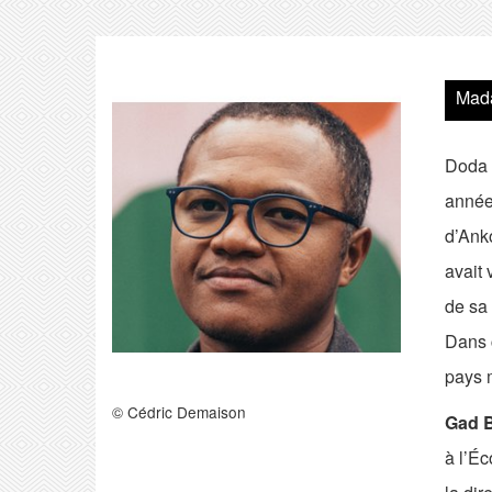
Mad
Doda 
années
d’Anko
avait 
de sa 
Dans c
pays m
© Cédric Demaison
Gad 
à l’É