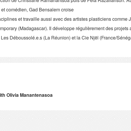
ection de Christiane Ramanantsoa puis de Fela Razafiarison. Au
 et comédien, Gad Bensalem croise
sciplines et travaille aussi avec des artistes plasticiens comm
mporary (Madagascar). Il développe régulièrement des projets
 Les Déboussolé.e.s (La Réunion) et la Cie Njël (France/Sénéga
ith Olivia Manantenasoa