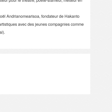
teur pour le théâtre, poète-slameur, metteur en
e Joël Andrianomearisoa, fondateur de Hakanto
 artistiques avec des jeunes compagnies comme
l).