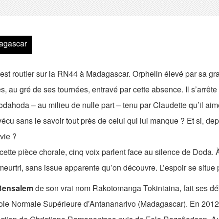
agascar
est routier sur la RN44 à Madagascar. Orphelin élevé par sa gr
, au gré de ses tournées, entravé par cette absence. Il s’arrête
dahoda – au milieu de nulle part – tenu par Claudette qu’il aime
vécu sans le savoir tout près de celui qui lui manque ? Et si, dep
vie ?
ette pièce chorale, cinq voix parlent face au silence de Doda. À 
eurtri, sans issue apparente qu’on découvre. L’espoir se situe
Bensalem
de son vrai nom Rakotomanga Tokiniaina, fait ses déb
cole Normale Supérieure d’Antananarivo (Madagascar). En 2012,