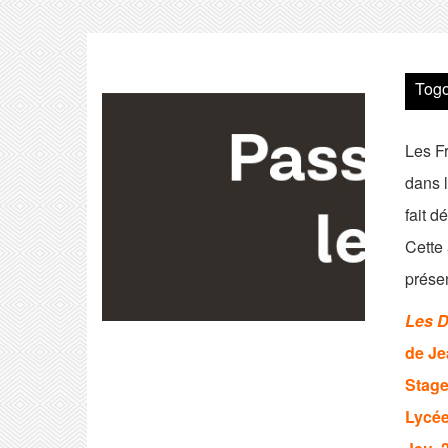
Togo
Les F
dans l
fait d
Cette
présen
Les D
de Je
Stage
Lycée