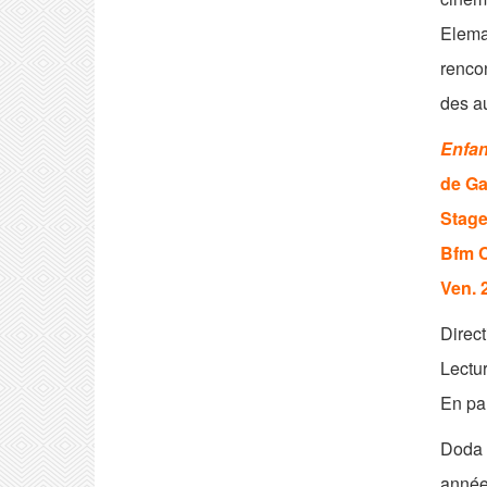
Elema
renco
des au
Enfan
de G
Stage
Bfm C
Ven. 
Direct
Lectu
En pa
Doda 
années