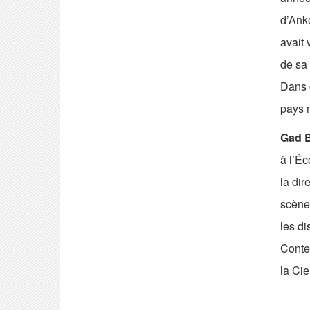
d’Anko
avait 
de sa 
Dans c
pays m
Gad 
à l’É
la dir
scène
les di
Conte
la Cie