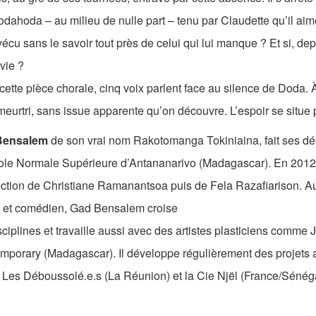
dahoda – au milieu de nulle part – tenu par Claudette qu’il aime
vécu sans le savoir tout près de celui qui lui manque ? Et si, dep
vie ?
ette pièce chorale, cinq voix parlent face au silence de Doda. À 
eurtri, sans issue apparente qu’on découvre. L’espoir se situe
Bensalem
de son vrai nom Rakotomanga Tokiniaina, fait ses déb
cole Normale Supérieure d’Antananarivo (Madagascar). En 2012,
ection de Christiane Ramanantsoa puis de Fela Razafiarison. Au
 et comédien, Gad Bensalem croise
sciplines et travaille aussi avec des artistes plasticiens comm
mporary (Madagascar). Il développe régulièrement des projets
 Les Déboussolé.e.s (La Réunion) et la Cie Njël (France/Sénéga