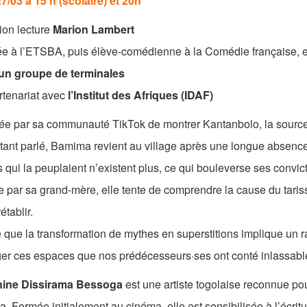
7/03 à 15 h (scolaire) et 20h
ion lecture
Marion Lambert
e à l’ETSBA, puis élève-comédienne à la Comédie française, el
un groupe de terminales
rtenariat avec
l’Institut des Afriques (IDAF)
ée par sa communauté TikTok de montrer Kantanbolo, la source 
 tant parlé, Bamima revient au village après une longue absenc
s qui la peuplaient n’existent plus, ce qui bouleverse ses convict
 par sa grand-mère, elle tente de comprendre la cause du taris
établir.
 que la transformation de mythes en superstitions implique un ra
ger ces espaces que nos prédécesseurs·ses ont conté inlassabl
ine Dissirama Bessoga
est une artiste togolaise reconnue pour
. Formée initialement au cinéma, elle est sensibilisée à l’écrit