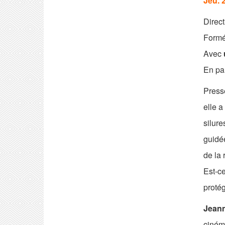
Jeu. 2
Direct
Formé
Avec
En pa
Press
elle a
silure
guidée
de la r
Est-ce
proté
Jeann
cinéma