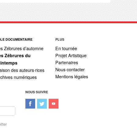
ÔLE DOCUMENTAIRE
PLUS
es Zébrures d’automne
En tournée
Projet Artistique
es Zébrures du
Partenaires
rintemps
Nous contacter
ison des auteurs·rices
Mentions légales
rchives numériques
NOUS SUIVRE