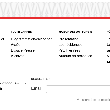
TOUTE L’ANNÉE
MAISON DES AUTEURS·R
P
ier
Programmation/calendrier
Présentation
L
Accès
Les résidences
L
Espace Presse
Prix littéraires
p
Archives
Auteurs en résidence
Ma
A
NEWSLETTER
 - 87000 Limoges
Email
fr