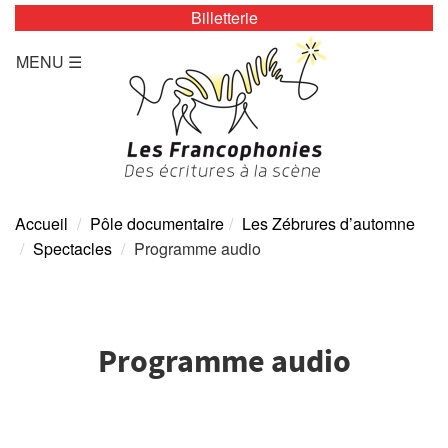
Billetterie
LES ZÉBRURES
MENU ☰
Programmation/Calendrier
Actualités
Accès
Presse
Accueil
Pôle documentaire
Les Zébrures d’automne
Spectacles
Programme audio
Tarifs
Archives
Programme audio
TOUTE L’ANNÉE
Programmation/calendrier
Espace Presse