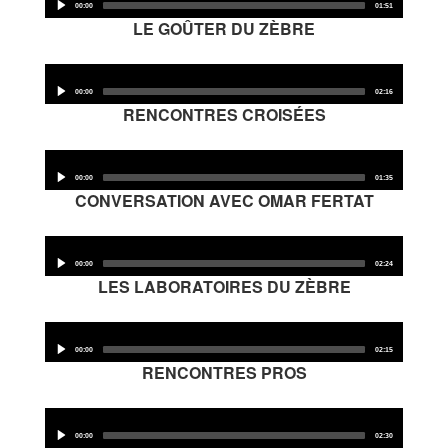
Player
00:00
01:51
LE GOÛTER DU ZÈBRE
Audio
Player
00:00
02:16
RENCONTRES CROISÉES
Audio
Player
00:00
01:35
CONVERSATION AVEC OMAR FERTAT
Audio
Player
00:00
02:24
LES LABORATOIRES DU ZÈBRE
Audio
Player
00:00
02:15
RENCONTRES PROS
Audio
Player
00:00
02:30