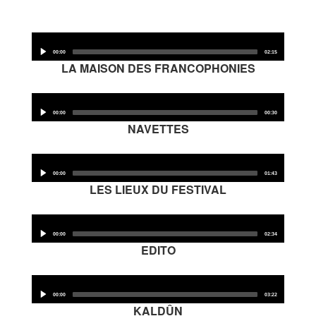
Archives
Audio
Player
00:00
02:15
MAISON DES AUTEURS·RICES
LA MAISON DES FRANCOPHONIES
Présentation
Audio
Player
00:00
00:30
Les résidences
NAVETTES
Audio
Prix littéraires
Player
00:00
01:43
LES LIEUX DU FESTIVAL
Auteurs en résidence
Audio
ACTIONS CULTURELLES
Player
00:00
02:34
EDITO
Les actions
Audio
PÔLE DOCUMENTAIRE
Player
00:00
03:22
KALDÛN