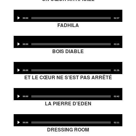
Audio
Player
00:00
02:37
FADHILA
Audio
Player
00:00
03:15
BOIS DIABLE
Audio
Player
00:00
01:35
ET LE CŒUR NE S’EST PAS ARRÊTÉ
Audio
Player
00:00
02:42
LA PIERRE D’EDEN
Audio
Player
00:00
02:11
DRESSING ROOM