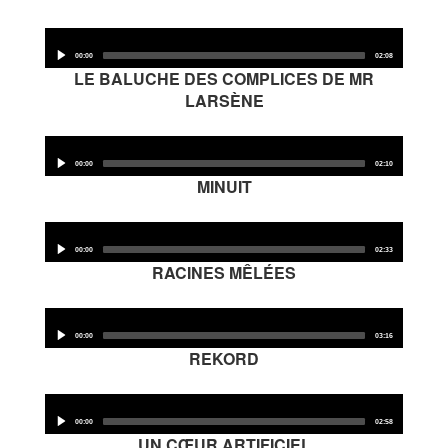
Les Zébrures d’automne
Audio
Les Zébrures du printemps
Player
00:00
02:08
LE BALUCHE DES COMPLICES DE MR
LARSÈNE
Maison des auteurs·rices
Audio
Archives numériques
Player
00:00
02:10
MINUIT
PROJET ARTISTIQUE
Audio
Équipe
Player
00:00
02:33
RACINES MÊLÉES
le Pole Francophone à Limoges
Audio
Missions
Player
00:00
03:16
REKORD
Audio
Player
00:00
02:58
UN CŒUR ARTIFICIEL