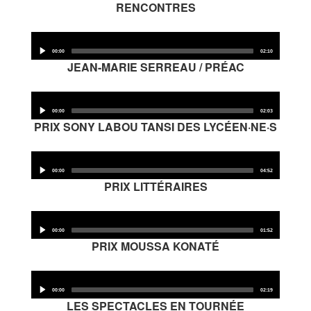
RENCONTRES
Audio
Player
00:00
02:10
JEAN-MARIE SERREAU / PRÉAC
Audio
Player
00:00
02:03
PRIX SONY LABOU TANSI DES LYCÉEN·NE·S
Audio
Player
00:00
04:52
PRIX LITTÉRAIRES
Audio
Player
00:00
01:52
PRIX MOUSSA KONATÉ
Audio
Player
00:00
02:19
LES SPECTACLES EN TOURNÉE