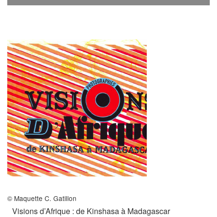
Archives
MAISON DES AUTEURS·RICES
Présentation
Les résidences
Prix littéraires
Auteurs en résidence
ACTIONS CULTURELLES
Les actions
© Maquette C. Gatillon
PÔLE DOCUMENTAIRE
Visions d’Afrique : de Kinshasa à Madagascar