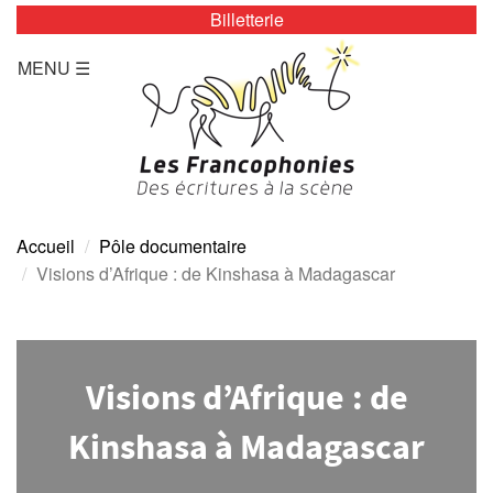
Billetterie
LES ZÉBRURES
MENU ☰
Programmation/Calendrier
Actualités
Accès
Presse
Accueil
Pôle documentaire
Visions d’Afrique : de Kinshasa à Madagascar
Tarifs
Archives
Visions d’Afrique : de
TOUTE L’ANNÉE
Kinshasa à Madagascar
Programmation/calendrier
Espace Presse