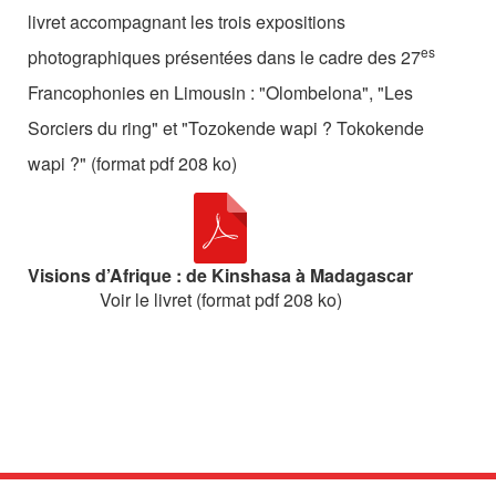
Les Zébrures d’automne
livret accompagnant les trois expositions
es
photographiques présentées dans le cadre des 27
Les Zébrures du printemps
Francophonies en Limousin : "Olombelona", "Les
Maison des auteurs·rices
Sorciers du ring" et "Tozokende wapi ? Tokokende
wapi ?" (format pdf 208 ko)
Archives numériques
PROJET ARTISTIQUE
Équipe
Visions d’Afrique : de Kinshasa à Madagascar
Voir le livret (format pdf 208 ko)
le Pole Francophone à Limoges
Missions