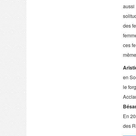
aussi 
solitu
des f
femmes
ces fe
mêmes
Arist
en So
le for
Acclam
Bésan
En 20
des R