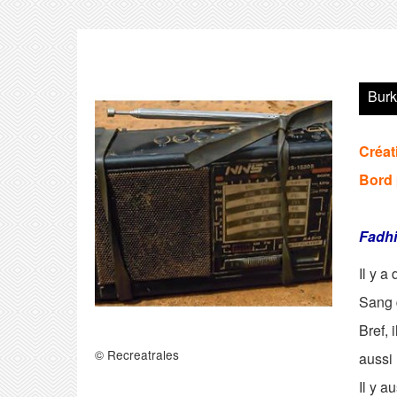
Burk
Créat
Bord 
Fadhi
Il y a
Sang 
Bref, 
© Recreatrales
aussi 
Il y a