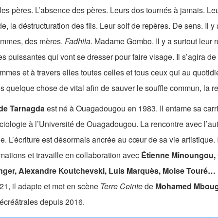
les pères. L’absence des pères. Leurs dos tournés à jamais. Leur 
de, la déstructuration des fils. Leur soif de repères. De sens. Il y
emmes, des mères.
Fadhila
. Madame Gombo. Il y a surtout leur r
 puissantes qui vont se dresser pour faire visage. Il s’agira de
mmes et à travers elles toutes celles et tous ceux qui au quotid
 quelque chose de vital afin de sauver le souffle commun, la r
ide Tarnagda
est né à Ouagadougou en 1983. Il entame sa carri
ciologie à l’Université de Ouagadougou. La rencontre avec l’au
ge. L’écriture est désormais ancrée au cœur de sa vie artistique
ations et travaille en collaboration avec
Étienne Minoungou, 
ger, Alexandre Koutchevski, Luis Marquès, Moise Touré…
21, il adapte et met en scène
Terre Ceinte
de
Mohamed Mbouga
écréâtrales depuis 2016.