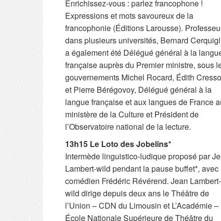
Enrichissez-vous : parlez francophone !
Expressions et mots savoureux de la
francophonie (Éditions Larousse). Professeu
dans plusieurs universités, Bernard Cerquigl
a également été Délégué général à la langu
française auprès du Premier ministre, sous l
gouvernements Michel Rocard, Édith Cress
et Pierre Bérégovoy, Délégué général à la
langue française et aux langues de France a
ministère de la Culture et Président de
l’Observatoire national de la lecture.
13h15 Le Loto des Jobelins*
Intermède linguistico-ludique proposé par J
Lambert-wild pendant la pause buffet*, avec 
comédien Frédéric Révérend. Jean Lambert-
wild dirige depuis deux ans le Théâtre de
l’Union – CDN du Limousin et L’Académie –
École Nationale Supérieure de Théâtre du