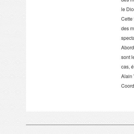
le Dic
Cette 
des mo
specta
Abord
sont l
cas, 
Alain 
Coord