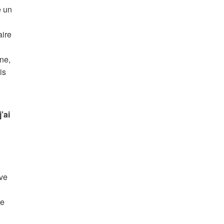
e un
aire
ène,
is
’ai
ive
me