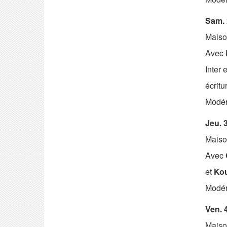
Sam. 
Maiso
Avec
Inter 
écritu
Modér
Jeu. 
Maiso
Avec
et
Ko
Modér
Ven. 
Maiso