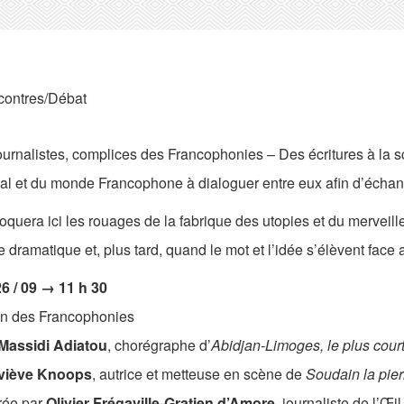
ontres/Débat
urnalistes, complices des Francophonies – Des écritures à la sc
al et du monde Francophone à dialoguer entre eux afin d’échange
quera ici les rouages de la fabrique des utopies et du merveille
dramatique et, plus tard, quand le mot et l’idée s’élèvent face 
26 / 09 → 11 h 30
n des Francophonies
Massidi Adiatou
, chorégraphe d’
Abidjan-Limoges, le plus cour
viève Knoops
, autrice et metteuse en scène de
Soudain la pier
ée par
Olivier Frégaville-Gratien d’Amore
, journaliste de l’Œil