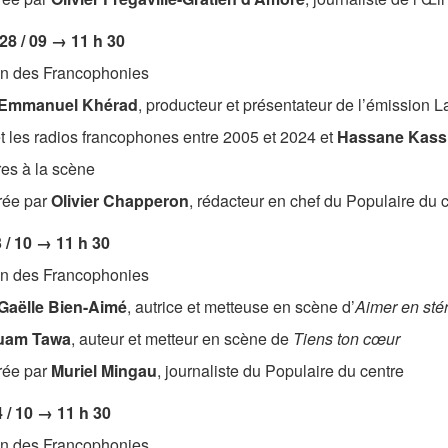
28 / 09 → 11 h 30
n des Francophonies
Emmanuel Khérad
, producteur et présentateur de l’émission L
et les radios francophones entre 2005 et 2024 et
Hassane Kass
res à la scène
ée par
Olivier Chapperon
, rédacteur en chef du Populaire du 
3 / 10 → 11 h 30
n des Francophonies
Gaëlle Bien-Aimé
, autrice et metteuse en scène d’
Aimer en sté
uam Tawa
, auteur et metteur en scène de
Tiens ton cœur
ée par
Muriel Mingau
, journaliste du Populaire du centre
4 / 10 → 11 h 30
n des Francophonies