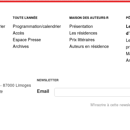
TOUTE L’ANNÉE
MAISON DES AUTEURS·R
P
ier
Programmation/calendrier
Présentation
L
Accès
Les résidences
d
Espace Presse
Prix littéraires
Le
Archives
Auteurs en résidence
pr
Ma
A
NEWSLETTER
 - 87000 Limoges
Email
fr