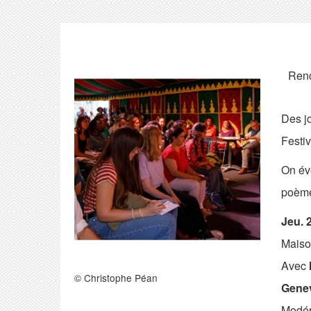
Renc
Des jo
Festiv
On évo
poème 
Jeu. 
Maiso
Avec
© Christophe Péan
Gene
Modér